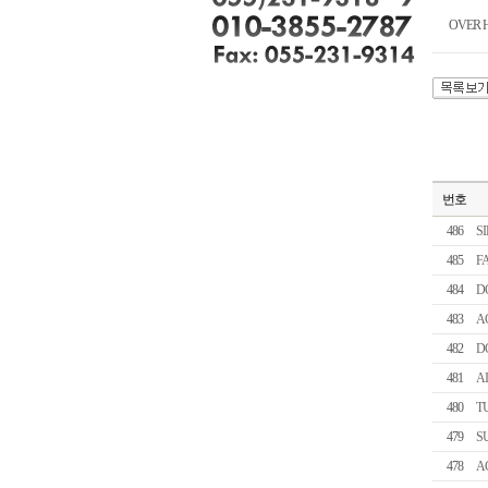
OVER 
번호
486
S
485
F
484
D
483
A
482
D
481
A
480
T
479
S
478
A