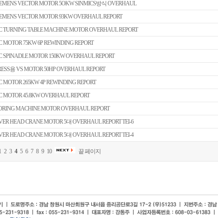
IEMENS VECTOR MOTOR 5OKW SINMICS방식 OVERHAUL
IEMENS VECTOR MOTOR 93KW OVERHAUL REPORT
C TURNING TABLE MACHINE MOTOR OVERHAUL REPORT
C MOTOR 75KW 6P REWINDING REPORT
C SPINADLE MOTOR 150KW OVERHAUL REPORT
RESS용 VS MOTOR 50HP OVERHAUL REPORT
C MOTOR 265KW 4P REWINDING REPORT
C MOTOR 45.8KW OVERHAUL REPORT
ORING MACHINE MOTOR OVERHAUL REPORT
VER HEAD CRANE MOTOR 5대 OVERHAUL REPORT TEI-6
VER HEAD CRANE MOTOR 5대 OVERHAUL REPORT TEI-4
1
2
3
4
5
6
7
8
9
10
끝 페이지