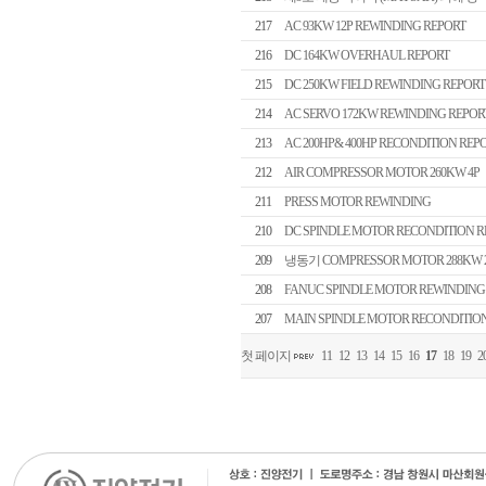
217
AC 93KW 12P REWINDING REPORT
216
DC 164KW OVERHAUL REPORT
215
DC 250KW FIELD REWINDING REPORT
214
AC SERVO 172KW REWINDING REPOR
213
AC 200HP& 400HP RECONDITION REP
212
AIR COMPRESSOR MOTOR 260KW 4P
211
PRESS MOTOR REWINDING
210
DC SPINDLE MOTOR RECONDITION R
209
냉동기 COMPRESSOR MOTOR 288KW 2
208
FANUC SPINDLE MOTOR REWINDING
207
MAIN SPINDLE MOTOR RECONDITIO
첫 페이지
11
12
13
14
15
16
17
18
19
2