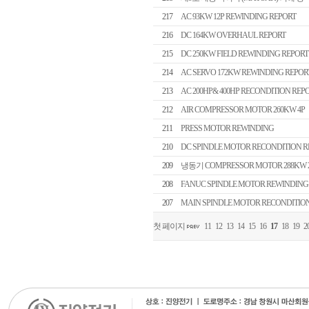
217
AC 93KW 12P REWINDING REPORT
216
DC 164KW OVERHAUL REPORT
215
DC 250KW FIELD REWINDING REPORT
214
AC SERVO 172KW REWINDING REPOR
213
AC 200HP& 400HP RECONDITION REP
212
AIR COMPRESSOR MOTOR 260KW 4P
211
PRESS MOTOR REWINDING
210
DC SPINDLE MOTOR RECONDITION R
209
냉동기 COMPRESSOR MOTOR 288KW 2
208
FANUC SPINDLE MOTOR REWINDING
207
MAIN SPINDLE MOTOR RECONDITIO
첫 페이지
11
12
13
14
15
16
17
18
19
2