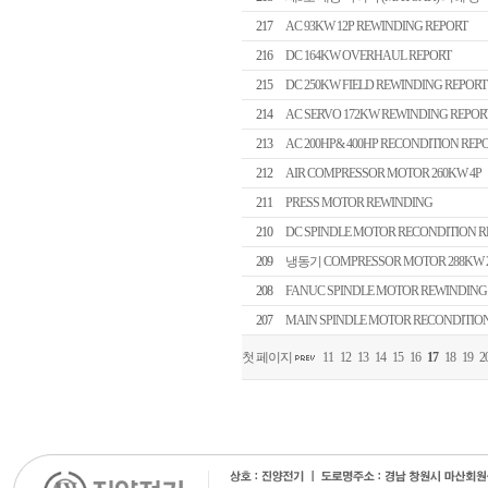
217
AC 93KW 12P REWINDING REPORT
216
DC 164KW OVERHAUL REPORT
215
DC 250KW FIELD REWINDING REPORT
214
AC SERVO 172KW REWINDING REPOR
213
AC 200HP& 400HP RECONDITION REP
212
AIR COMPRESSOR MOTOR 260KW 4P
211
PRESS MOTOR REWINDING
210
DC SPINDLE MOTOR RECONDITION R
209
냉동기 COMPRESSOR MOTOR 288KW 2
208
FANUC SPINDLE MOTOR REWINDING
207
MAIN SPINDLE MOTOR RECONDITIO
첫 페이지
11
12
13
14
15
16
17
18
19
2