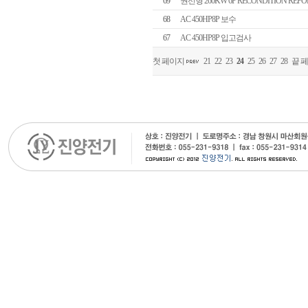
69
권선형 260KW 6P RECONDITION REPO
68
AC 450HP8P 보수
67
AC 450HP8P 입고검사
첫 페이지
21
22
23
24
25
26
27
28
끝 